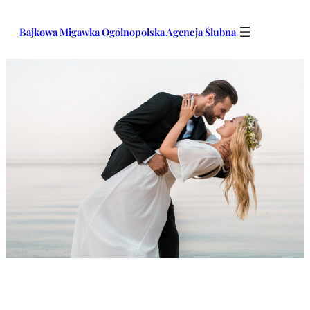
Przejdź
do
Bajkowa Migawka Ogólnopolska Agencja Ślubna
treści