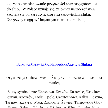
się, wspólne planowanie przyszłości oraz przygotowania
do ślubu. W Polsce uznaje się, że okres narzeczeństwa
zaczyna się od zaręczyn, które są zapowiedzią ślubu.
Zaręczyny mogą być intymnym momentem danej…
Bajkowa Migawka Ogólnopolska Agencja Ślubna
Organizacja ślubów i wesel. Śluby symboliczne w Polsce i za
granicą.
Śluby symboliczne Warszawa, Kraków, Katowice, Wrocław,
Poznań, Rzeszów, Łódź, Opole, Częstochowa, Kalisz, Leszno,
Tarnów, Szczyrk, Wisła, Zakopane, Żywiec, Tarnowskie Góry,
Bytom, Zabrze, Wieliczka, Wadowice, Wisła, Bielsko-Biała,