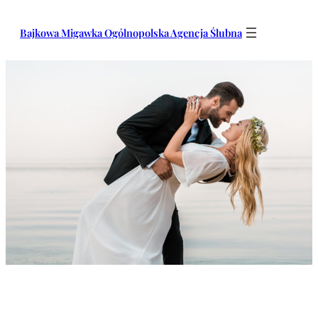
Przejdź
do
Bajkowa Migawka Ogólnopolska Agencja Ślubna
treści