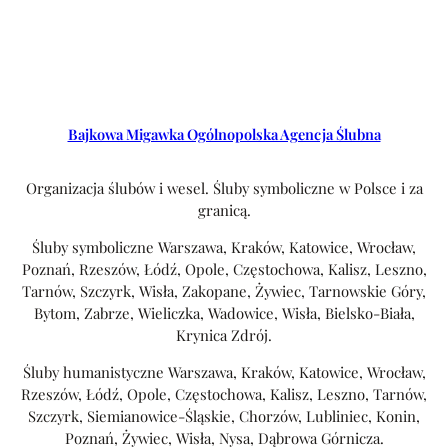
Bajkowa Migawka Ogólnopolska Agencja Ślubna
Organizacja ślubów i wesel. Śluby symboliczne w Polsce i za
granicą.
Śluby symboliczne Warszawa, Kraków, Katowice, Wrocław,
Poznań, Rzeszów, Łódź, Opole, Częstochowa, Kalisz, Leszno,
Tarnów, Szczyrk, Wisła, Zakopane, Żywiec, Tarnowskie Góry,
Bytom, Zabrze, Wieliczka, Wadowice, Wisła, Bielsko-Biała,
Krynica Zdrój.
Śluby humanistyczne Warszawa, Kraków, Katowice, Wrocław,
Rzeszów, Łódź, Opole, Częstochowa, Kalisz, Leszno, Tarnów,
Szczyrk, Siemianowice-Śląskie, Chorzów, Lubliniec, Konin,
Poznań, Żywiec, Wisła, Nysa, Dąbrowa Górnicza.