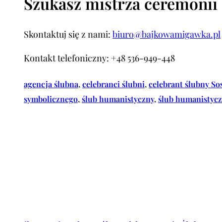
Szukasz mistrza ceremoni
Skontaktuj się z nami:
biuro@bajkowamigawka.pl
Kontakt telefoniczny: +48 536-949-448
agencja ślubna
, 
celebranci ślubni
, 
celebrant ślubny S
symbolicznego
, 
ślub humanistyczny
, 
ślub humanistyc