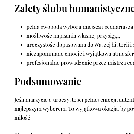
Zalety ślubu humanistycz
pełna swoboda wyboru miejsca i scenariusza
możliwość napisania własnej przysięgi,
uroczystość dopasowana do Waszej historii i s
niezapomniane emocje i wyjątkowa atmosfer
profesjonalne prowadzenie przez mistrza ce
Podsumowanie
Jeśli marzycie o uroczystości pełnej emocji, aut
najlepszym wyborem. To wyjątkowa okazja, by powi
miłość.