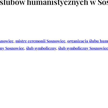
i ślubów humanistycznych w S
osnowiec
, 
mistrz ceremonii Sosnowiec
, 
organizacja ślubu hu
zny Sosnowiec
, 
ślub symboliczny
, 
ślub symboliczny Sosnowie