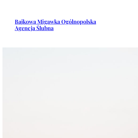
Przejdź
do
Bajkowa Migawka Ogólnopolska
treści
Agencja Ślubna