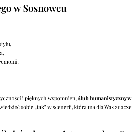
nego w Sosnowcu
tylu,
a,
remonii.
entyczności i pięknych wspomnień,
ślub humanistyczny 
edzieć sobie „tak” w scenerii, która ma dla Was znaczen