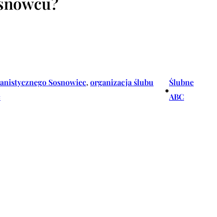
osnowcu?
manistycznego Sosnowiec
, 
organizacja ślubu
Ślubne
•
c
ABC