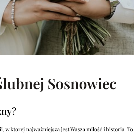
ślubnej Sosnowiec
zny?
w której najważniejsza jest Wasza miłość i historia. To