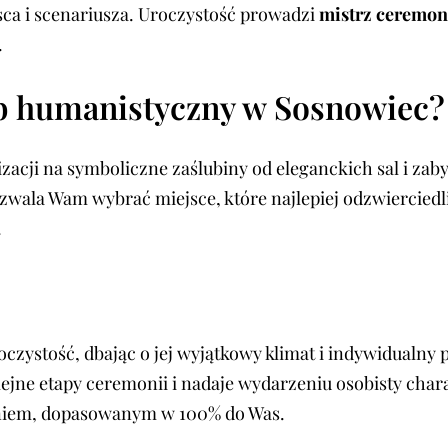
ca i scenariusza. Uroczystość prowadzi
mistrz ceremon
.
b humanistyczny w Sosnowiec?
izacji na symboliczne zaślubiny od eleganckich sal i z
zwala Wam wybrać miejsce, które najlepiej odzwiercied
.
oczystość, dbając o jej wyjątkowy klimat i indywidualny
lejne etapy ceremonii i nadaje wydarzeniu osobisty cha
eniem, dopasowanym w 100% do Was.