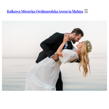
Przejdź
do
Bajkowa Migawka Ogólnopolska Agencja Ślubna
treści