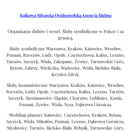
Bajkowa Migawka Ogólnopolska Agencja Ślubna
Organizacja ślubów i wesel. Śluby symboliczne w Polsce i za
granicą.
Śluby symboliczne Warszawa, Kraków, Katowice, Wrocław,
Poznań, Rzeszów, Łódź, Opole, Częstochowa, Kalisz, Leszno,
Tarnów, Szczyrk, Wisła, Zakopane, Żywiec, Tarnowskie Góry,
Bytom, Zabrze, Wieliczka, Wadowice, Wisła, Bielsko-Biała,
Krynica Zdrój.
Śluby humanistyczne Warszawa, Kraków, Katowice, Wrocław,
Rzeszów, Łódź, Opole, Częstochowa, Kalisz, Leszno, Tarnów,
Szczyrk, Siemianowice-Śląskie, Chorzów, Lubliniec, Konin,
Poznań, Żywiec, Wisła, Nysa, Dąbrowa Górnicza.
Wedding planner Katowice, Częstochowa, Kraków, Bytom,
Szczyrk, Wisła, Mikołów, Poznań, Leszno, Dąbrowa Górnicza,
Mysłowice, Tarnów, Bielsko-Biała, Rybnik, Tarnowskie Góry,