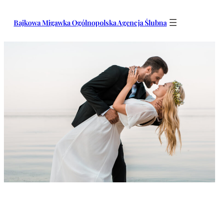
Przejdź
do
Bajkowa Migawka Ogólnopolska Agencja Ślubna
treści