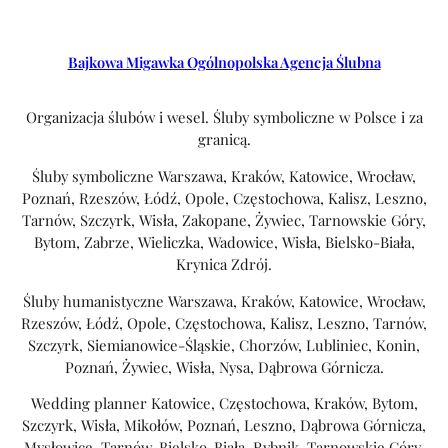
Bajkowa Migawka Ogólnopolska Agencja Ślubna
Organizacja ślubów i wesel. Śluby symboliczne w Polsce i za
granicą.
Śluby symboliczne Warszawa, Kraków, Katowice, Wrocław,
Poznań, Rzeszów, Łódź, Opole, Częstochowa, Kalisz, Leszno,
Tarnów, Szczyrk, Wisła, Zakopane, Żywiec, Tarnowskie Góry,
Bytom, Zabrze, Wieliczka, Wadowice, Wisła, Bielsko-Biała,
Krynica Zdrój.
Śluby humanistyczne Warszawa, Kraków, Katowice, Wrocław,
Rzeszów, Łódź, Opole, Częstochowa, Kalisz, Leszno, Tarnów,
Szczyrk, Siemianowice-Śląskie, Chorzów, Lubliniec, Konin,
Poznań, Żywiec, Wisła, Nysa, Dąbrowa Górnicza.
Wedding planner Katowice, Częstochowa, Kraków, Bytom,
Szczyrk, Wisła, Mikołów, Poznań, Leszno, Dąbrowa Górnicza,
Mysłowice, Tarnów, Bielsko-Biała, Rybnik, Tarnowskie Góry,