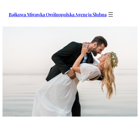
Przejdź
do
Bajkowa Migawka Ogólnopolska Agencja Ślubna
treści