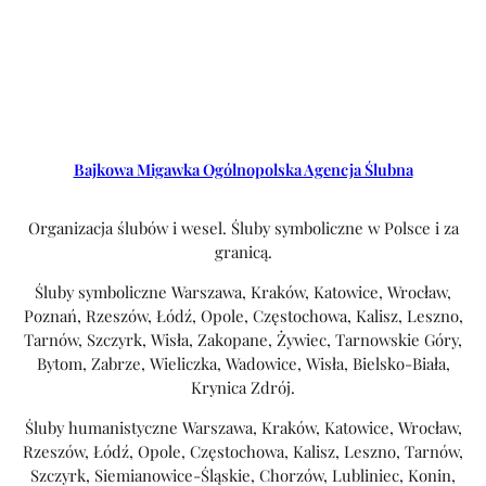
Bajkowa Migawka Ogólnopolska Agencja Ślubna
Organizacja ślubów i wesel. Śluby symboliczne w Polsce i za
granicą.
Śluby symboliczne Warszawa, Kraków, Katowice, Wrocław,
Poznań, Rzeszów, Łódź, Opole, Częstochowa, Kalisz, Leszno,
Tarnów, Szczyrk, Wisła, Zakopane, Żywiec, Tarnowskie Góry,
Bytom, Zabrze, Wieliczka, Wadowice, Wisła, Bielsko-Biała,
Krynica Zdrój.
Śluby humanistyczne Warszawa, Kraków, Katowice, Wrocław,
Rzeszów, Łódź, Opole, Częstochowa, Kalisz, Leszno, Tarnów,
Szczyrk, Siemianowice-Śląskie, Chorzów, Lubliniec, Konin,