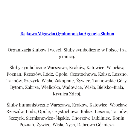
Bajkowa Migawka Ogólnopolska Agencja Ślubna
Organizacja ślubów i wesel. Śluby symboliczne w Polsce i za
granicą.
Śluby symboliczne Warszawa, Kraków, Katowice, Wrocław,
Poznań, Rzeszów, Łódź, Opole, Częstochowa, Kalisz, Leszno,
Tarnów, Szczyrk, Wisła, Zakopane, Żywiec, Tarnowskie Góry,
Bytom, Zabrze, Wieliczka, Wadowice, Wisła, Bielsko-Biała,
Krynica Zdrój.
Śluby humanistyczne Warszawa, Kraków, Katowice, Wrocław,
Rzeszów, Łódź, Opole, Częstochowa, Kalisz, Leszno, Tarnów,
Szczyrk, Siemianowice-Śląskie, Chorzów, Lubliniec, Konin,
Poznań, Żywiec, Wisła, Nysa, Dąbrowa Górnicza.