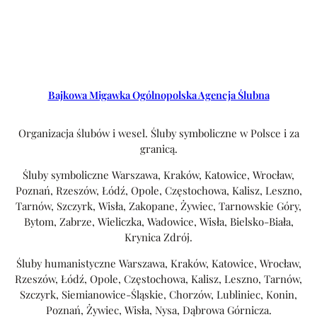
Bajkowa Migawka Ogólnopolska Agencja Ślubna
Organizacja ślubów i wesel. Śluby symboliczne w Polsce i za
granicą.
Śluby symboliczne Warszawa, Kraków, Katowice, Wrocław,
Poznań, Rzeszów, Łódź, Opole, Częstochowa, Kalisz, Leszno,
Tarnów, Szczyrk, Wisła, Zakopane, Żywiec, Tarnowskie Góry,
Bytom, Zabrze, Wieliczka, Wadowice, Wisła, Bielsko-Biała,
Krynica Zdrój.
Śluby humanistyczne Warszawa, Kraków, Katowice, Wrocław,
Rzeszów, Łódź, Opole, Częstochowa, Kalisz, Leszno, Tarnów,
Szczyrk, Siemianowice-Śląskie, Chorzów, Lubliniec, Konin,
Poznań, Żywiec, Wisła, Nysa, Dąbrowa Górnicza.