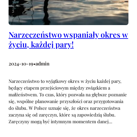
Narzeczeństwo wspaniały okres w
życiu, każdej pary!
2024-10-19
admin
•
Narzeczeństwo to wyjątkowy okres w życiu każdej pary,
będący etapem przejściowym między związkiem a
małżeństwem. To czas, który pozwala na głębsze poznanie
się, wspólne planowanie przyszłości oraz przygotowania
do ślubu. W Polsce uznaje się, że okres narzeczeństwa
zaczyna się od zaręczyn, które są zapowiedzią ślubu.
Zaręczyny mogą być intymnym momentem danej…