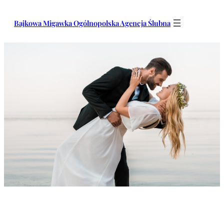
Przejdź
do
Bajkowa Migawka Ogólnopolska Agencja Ślubna
treści