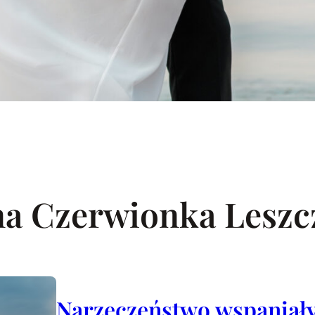
na Czerwionka Leszc
Narzeczeństwo wspaniały 