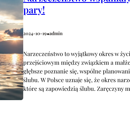
pary!
•
2024-10-19
admin
Narzeczeństwo to wyjątkowy okres w życ
przejściowym między związkiem a małże
głębsze poznanie się, wspólne planowani
ślubu. W Polsce uznaje się, że okres nar
które są zapowiedzią ślubu. Zaręczyn