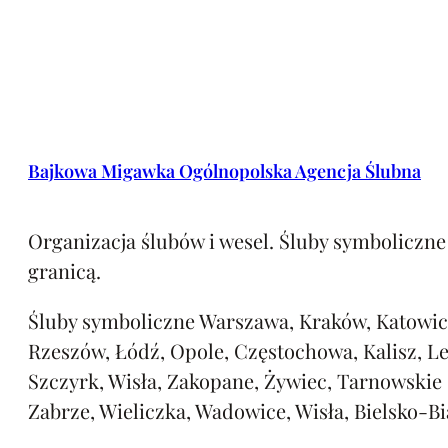
Bajkowa Migawka Ogólnopolska Agencja Ślubna
Organizacja ślubów i wesel. Śluby symboliczne 
granicą.
Śluby symboliczne Warszawa, Kraków, Katowic
Rzeszów, Łódź, Opole, Częstochowa, Kalisz, L
Szczyrk, Wisła, Zakopane, Żywiec, Tarnowskie
Zabrze, Wieliczka, Wadowice, Wisła, Bielsko-Bi