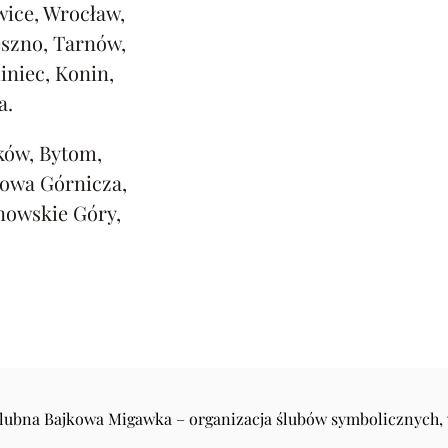
ice, Wrocław,
eszno, Tarnów,
iniec, Konin,
a.
ków, Bytom,
rowa Górnicza,
nowskie Góry,
Ślubna Bajkowa Migawka – organizacja ślubów symbolicznych,