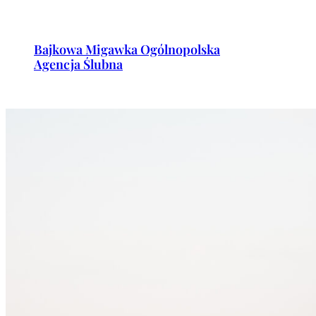
Przejdź
do
Bajkowa Migawka Ogólnopolska
treści
Agencja Ślubna