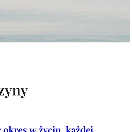
zyny
okres w życiu, każdej