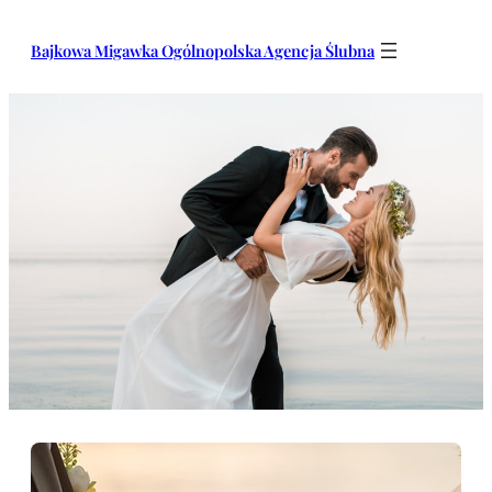
Przejdź
do
Bajkowa Migawka Ogólnopolska Agencja Ślubna
treści