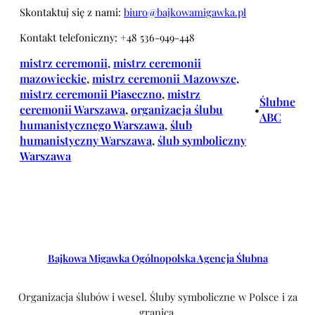
Skontaktuj się z nami:
biuro@bajkowamigawka.pl
Kontakt telefoniczny: +48 536-949-448
mistrz ceremonii
, 
mistrz ceremonii
mazowieckie
, 
mistrz ceremonii Mazowsze
, 
mistrz ceremonii Piaseczno
, 
mistrz
Ślubne
ceremonii Warszawa
, 
organizacja ślubu
•
ABC
humanistycznego Warszawa
, 
ślub
humanistyczny Warszawa
, 
ślub symboliczny
Warszawa
Bajkowa Migawka Ogólnopolska Agencja Ślubna
Organizacja ślubów i wesel. Śluby symboliczne w Polsce i za
granicą.