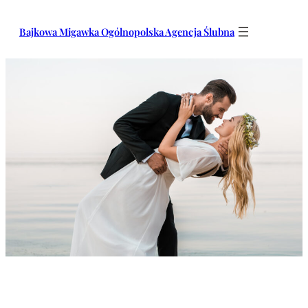
Przejdź
do
Bajkowa Migawka Ogólnopolska Agencja Ślubna
treści